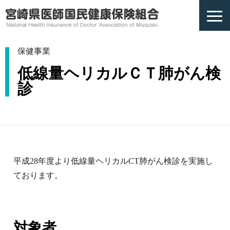
保健事業
低線量ヘリカルＣＴ肺がん検
診
平成28年度より低線量ヘリカルCT肺がん検診を実施し
ております。
対象者