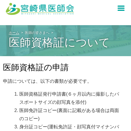
ホーム
医師の皆さまへ
医師の皆さまへ
医師資格証について
県民の皆さまへ
重要なお知らせ
医師資格証の申請
宮崎県感染症情報
宮崎県医師会について
新型コロナウイルス感染症について
申請については、以下の書類が必要です。
医師資格証発行申請書(６ヶ月以内に撮影したパ
各種行事・研修会
あなたの町のお医者さん
宮崎県医師会について
スポートサイズの顔写真を添付)
医師免許証コピー(裏面に記載がある場合は両面
入会のご案内
宮崎県の日医認定かかりつけ医について
会長挨拶
のコピー)
身分証コピー(運転免許証・顔写真付マイナンバ