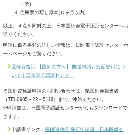
臨床研究倫理審査事業
休日・夜間急患センター
情報公開
ー等)
住民票の写し原本(６ヶ月以内)
女性医師の皆さまへ
各種教育・保育施設の方へ
関連リンク
以上、４点を同封の上、日本医師会電子認証センターへお
送りください。
勤務医向け
予防接種
申請に係る書類の詳しい情報は、日医電子認証センターホ
ームページをご覧ください。
ドクターバンク
感染症情報
医師資格証-【医師の方へ】 郵送申請と対面交付につ
いて｜日医電子認証センター
日州医事
助成事業案内
※医師資格証申請のお問い合わせは、県医師会担当者
（TEL0985－22－5118）までご連絡ください。
宮崎県医師会医学会誌
准看護師を目指しませんか
※申請書は、日医電子認証センターからもダウンロードで
きます。
専門医共通講習会について
医療情報コーナー
申請書リンク：
医師資格証 発行申請書｜日本医師会