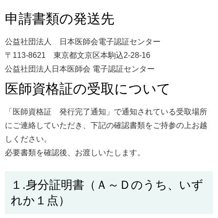
医師資格証について
会議室の貸与について
申請書類の発送先
公益社団法人 日本医師会電子認証センター
診療報酬改定情報
診療情報提供について
〒113-8621 東京都文京区本駒込2-28-16
公益社団法人日本医師会 電子認証センター
様式・掲示物ダウンロード
医師資格証の受取について
関連リンク
「医師資格証 発行完了通知」で通知されている受取場所
にご連絡していただき、下記の確認書類をご持参の上お越
しください。
会員専用
必要書類を確認後、お渡しいたします。
１.身分証明書（Ａ～Ｄのうち、いず
れか１点）