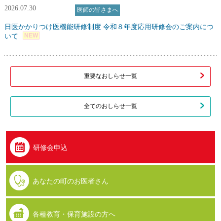
2026.07.30
医師の皆さまへ
医師資格証について
会議室の貸与について
日医かかりつけ医機能研修制度 令和８年度応用研修会のご案内につ
NEW
いて
診療報酬改定情報
診療情報提供について
重要なおしらせ一覧
様式・掲示物ダウンロード
全てのおしらせ一覧
関連リンク
会員専用
研修会申込
あなたの町のお医者さん
各種教育・保育施設の方へ