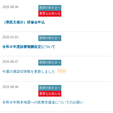
臨床研究倫理審査事業
休日・夜間急患センター
情報公開
2026.08.06
医師の皆さまへ
重要なお知らせ
女性医師の皆さまへ
各種教育・保育施設の方へ
関連リンク
（県医主催分）研修会申込
勤務医向け
予防接種
2026.03.05
医師の皆さまへ
令和８年度診療報酬改定について
ドクターバンク
感染症情報
2026.08.07
医師の皆さまへ
日州医事
助成事業案内
NEW
今週の感染症情報を更新しました
宮崎県医師会医学会誌
准看護師を目指しませんか
2026.08.06
医師の皆さまへ
重要なお知らせ
令和８年熊本地震への医療支援金についてのお願い
専門医共通講習会について
医療情報コーナー