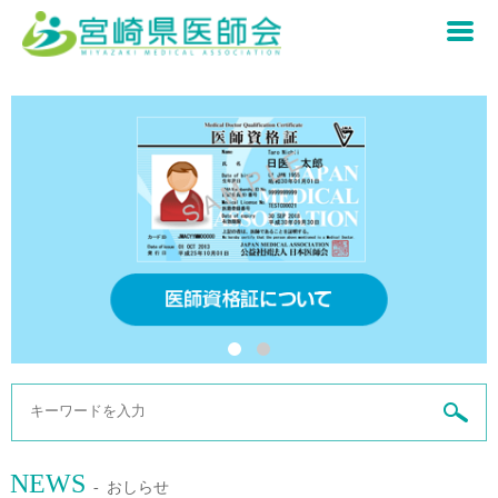
医師の皆さまへ
県民の皆さまへ
重要なお知らせ
宮崎県感染症情報
宮崎県医師会について
新型コロナウイルス感染症について
各種行事・研修会
あなたの町のお医者さん
宮崎県医師会について
入会のご案内
宮崎県の日医認定かかりつけ医について
会長挨拶
NEWS
おしらせ