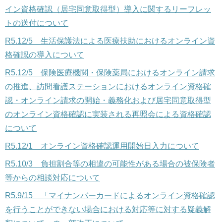
イン資格確認（居宅同意取得型）導入に関するリーフレッ
トの送付について
R5.12/5 生活保護法による医療扶助におけるオンライン資
格確認の導入について
R5.12/5 保険医療機関・保険薬局におけるオンライン請求
の推進、訪問看護ステーションにおけるオンライン資格確
認・オンライン請求の開始・義務化および居宅同意取得型
のオンライン資格確認に実装される再照会による資格確認
について
R5.12/1 オンライン資格確認運用開始日入力について
R5.10/3
負担割合等の相違の可能性がある場合の被保険者
等からの相談対応について
R5.9/15 「マイナンバーカードによるオンライン資格確認
を行うことができない場合における対応等に対する疑義解