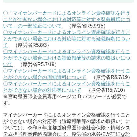
医師資格証について
会議室の貸与について
〇「マイナンバーカードによるオンライン資格確認を行う
ことができない場合における対応等に対する疑義解釈につ
いて」の一部改正について
（厚労省R5.9/15）
診療報酬改定情報
診療情報提供について
〇マイナンバーカードによるオンライン資格確認を行うこ
とができない場合における対応等に対する疑義解釈につい
て
（厚労省R5.8/3）
様式・掲示物ダウンロード
〇マイナンバーカードによるオンライン資格確認を行うこ
とができない場合における診療報酬等の請求の取扱いにつ
いて
（厚労省R5.7/19）
関連リンク
〇マイナンバーカードによるオンライン資格確認を行うこ
とができない場合の周知資料について
（厚労省R5.7/19）
〇マイナンバーカードによるオンライン資格確認を行うこ
会員専用
とができない場合の対応等について
（厚労省R5.7/10）
※宮崎県医師会会員専用ページのID,パスワードが必要で
す。
マイナンバーカードによるオンライン資格確認を行うこと
ができない場合の対応等（診療報酬等の請求の取扱い）に
ついては、
令和５年度都道府県医師会社会保険・情報シス
テム担当理事連絡協議会にて、厚労省の水谷様が詳細な説