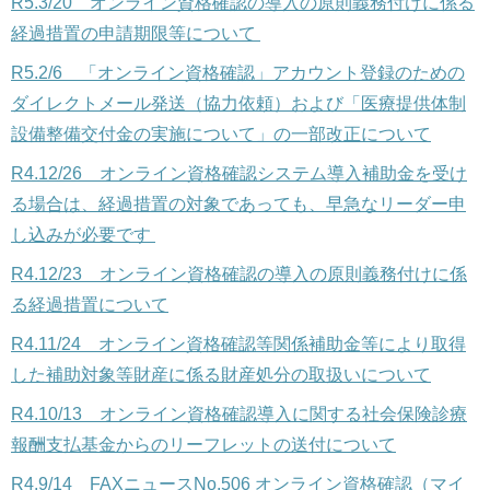
R5.3/20
オンライン資格確認の導入の原則義務付けに係る
経過措置の申請期限等について
R5.2/6 「オンライン資格確認」アカウント登録のための
ダイレクトメール発送（協力依頼）および「医療提供体制
設備整備交付金の実施について」の一部改正について
R4.12/26
オンライン資格確認システム導入補助金を受け
る場合は、経過措置の対象であっても、早急なリーダー申
し込みが必要です
R4.12/23
オンライン資格確認の導入の原則義務付けに係
る経過措置について
R4.11/24 オンライン資格確認等関係補助金等により取得
した補助対象等財産に係る財産処分の取扱いについて
R4.10/13 オンライン資格確認導入に関する社会保険診療
報酬支払基金からのリーフレットの送付について
R4.9/14
FAXニュースNo.506 オンライン資格確認（マイ