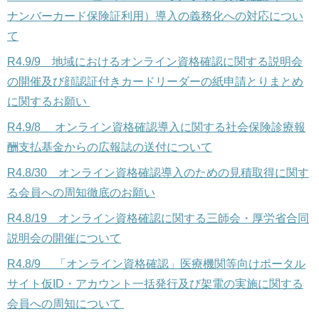
ナンバーカード保険証利用）導入の義務化への対応につい
て
R4.9/9
地域におけるオンライン資格確認に関する説明会
の開催及び顔認証付きカードリーダーの紙申請とりまとめ
に関するお願い
R4.9/8 オンライン資格確認導入に関する社会保険診療報
酬支払基金からの広報誌の送付について
R4.8/30 オンライン資格確認導入のための見積取得に関す
る会員への周知徹底のお願い
R4.8/19 オンライン資格確認に関する三師会・厚労省合同
説明会の開催について
R4.8/9
「オンライン資格確認」医療機関等向けポータル
サイト仮ID・アカウント一括発行及び架電の実施に関する
会員への周知について