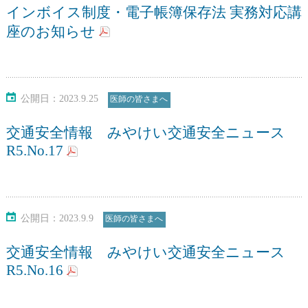
臨床研究倫理審査事業
休日・夜間急患センター
情報公開
インボイス制度・電子帳簿保存法 実務対応講
座のお知らせ
女性医師の皆さまへ
各種教育・保育施設の方へ
関連リンク
勤務医向け
予防接種
公開日：2023.9.25
医師の皆さまへ
交通安全情報 みやけい交通安全ニュース
ドクターバンク
感染症情報
R5.No.17
日州医事
助成事業案内
公開日：2023.9.9
医師の皆さまへ
宮崎県医師会医学会誌
准看護師を目指しませんか
交通安全情報 みやけい交通安全ニュース
R5.No.16
専門医共通講習会について
医療情報コーナー