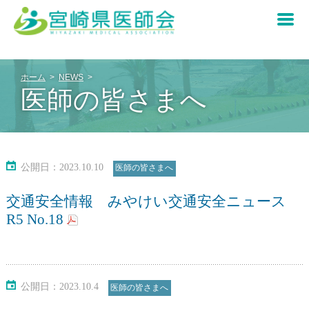
ホーム
NEWS
医師の皆さまへ
医師の皆さまへ
県民の皆さまへ
重要なお知らせ
公開日：2023.10.10
医師の皆さまへ
宮崎県感染症情報
宮崎県医師会について
新型コロナウイルス感染症について
交通安全情報 みやけい交通安全ニュース
R5 No.18
各種行事・研修会
あなたの町のお医者さん
宮崎県医師会について
入会のご案内
宮崎県の日医認定かかりつけ医について
会長挨拶
公開日：2023.10.4
医師の皆さまへ